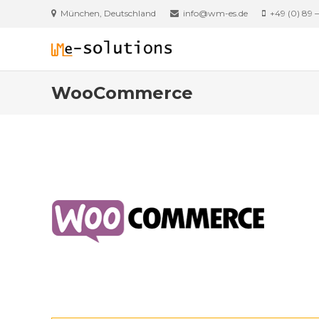
Skip
München, Deutschland
info@wm-es.de
+49 (0) 89 
to
content
WooCommerce