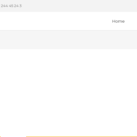
– 244 45 24 3
Home