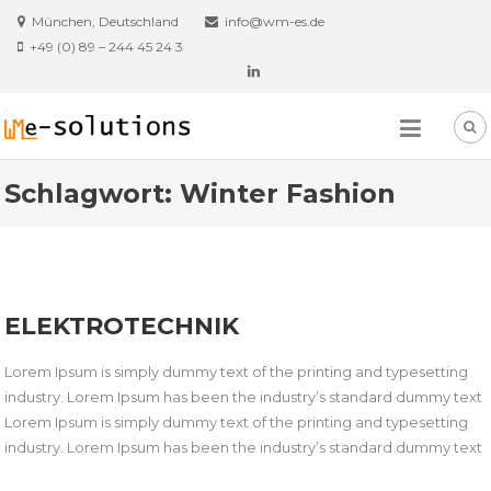
Skip
München, Deutschland
info@wm-es.de
to
+49 (0) 89 – 244 45 24 3
content
Schlagwort:
Winter Fashion
ELEKTROTECHNIK
Lorem Ipsum is simply dummy text of the printing and typesetting
industry. Lorem Ipsum has been the industry’s standard dummy text
Lorem Ipsum is simply dummy text of the printing and typesetting
industry. Lorem Ipsum has been the industry’s standard dummy text